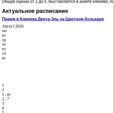
Общая оценка от 1 до 5. Выставляется в анкете клиники, 
Актуальное расписание
Прием в Клиника Дента-Эль на Цветном бульваре
Август 2026
пн
вт
ср
чт
пт
сб
вс
1
2
1 , вс
2 , 7
3
4
5