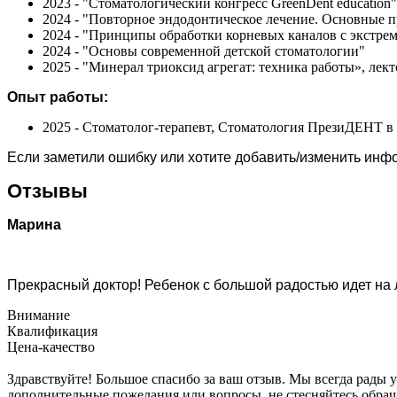
2023 - "Стоматологический конгресс GreenDent education"
2024 - "Повторное эндодонтическое лечение. Основные пр
2024 - "Принципы обработки корневых каналов с экстре
2024 - "Основы современной детской стоматологии"
2025 - "Минерал триоксид агрегат: техника работы», лек
Опыт работы:
2025 - Стоматолог-терапевт, Стоматология ПрезиДЕНТ в
Если заметили ошибку или хотите добавить/изменить ин
Отзывы
Марина
Прекрасный доктор! Ребенок с большой радостью идет на 
Внимание
Квалификация
Цена-качество
Здравствуйте! Большое спасибо за ваш отзыв. Мы всегда рады
дополнительные пожелания или вопросы, не стесняйтесь обра