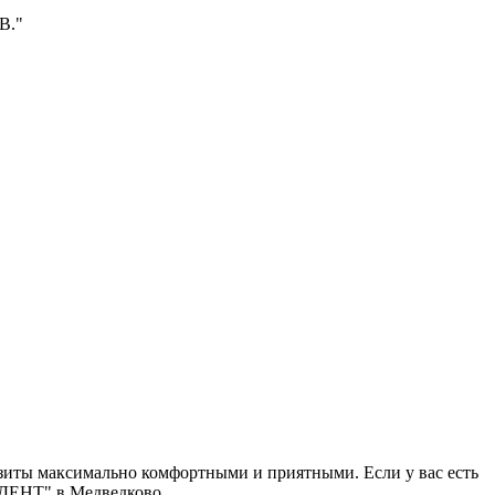
В."
изиты максимально комфортными и приятными. Если у вас есть
иДЕНТ" в Медведково.