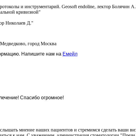
отоколы и инструментарий. Geosoft endoline, лектор Болячин А.
мальной кривизной"
тор Николаев Д."
 Медведково, город Москва
формацию. Напишите нам на
Емейл
лечение! Спасибо огромное!
 услышать мнение наших пациентов и стремимся сделать ваши в
щаться к нам. С уважением, администрация стоматологии "През