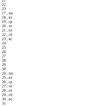
21
22
23
17 , пн
18 , вт
19 , ср
20 , чт
21 , пт
22 , сб
23 , вс
24
25
26
27
28
29
30
24 , пн
25 , вт
26 , ср
27 , чт
28 , пт
29 , сб
30 , вс
31