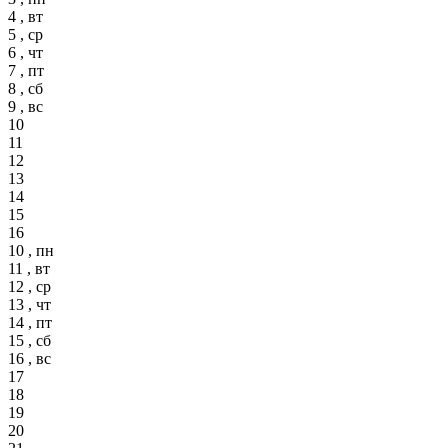
4 , вт
5 , ср
6 , чт
7 , пт
8 , сб
9 , вс
10
11
12
13
14
15
16
10 , пн
11 , вт
12 , ср
13 , чт
14 , пт
15 , сб
16 , вс
17
18
19
20