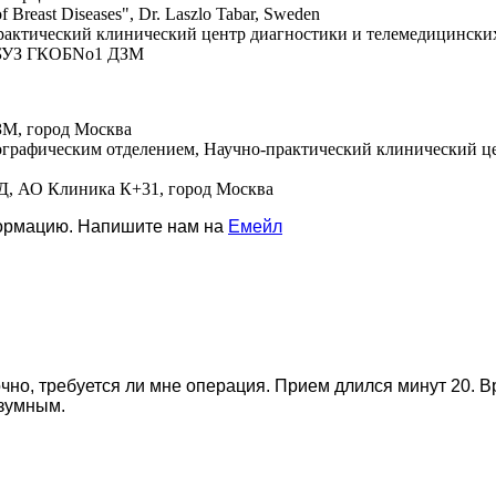
f Breast Diseases", Dr. Laszlo Tabar, Sweden
практический клинический центр диагностики и телемедицински
 ГБУЗ ГКОБNo1 ДЗМ
ЗМ, город Москва
мографическим отделением, Научно-практический клинический ц
УЗД, АО Клиника К+31, город Москва
формацию. Напишите нам на
Емейл
очно, требуется ли мне операция. Прием длился минут 20. 
азумным.