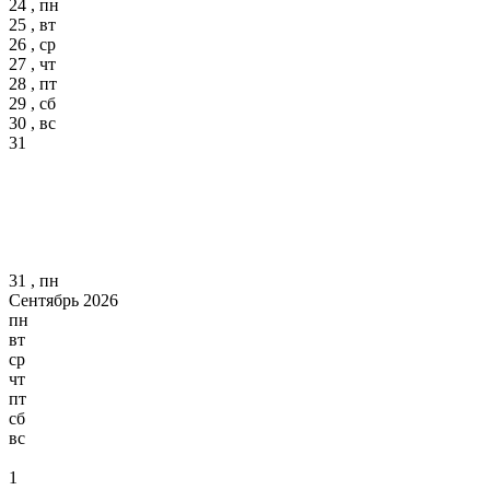
24 , пн
25 , вт
26 , ср
27 , чт
28 , пт
29 , сб
30 , вс
31
31 , пн
Сентябрь 2026
пн
вт
ср
чт
пт
сб
вс
1