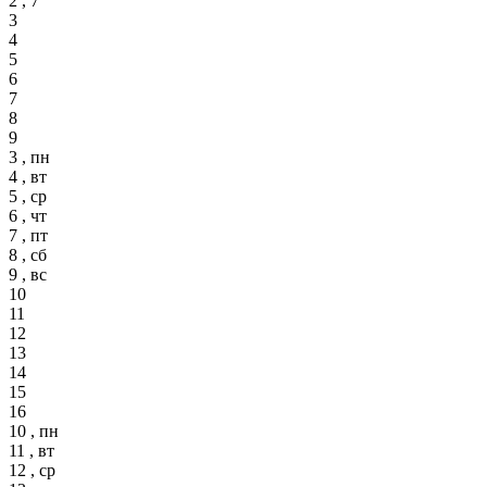
2 , 7
3
4
5
6
7
8
9
3 , пн
4 , вт
5 , ср
6 , чт
7 , пт
8 , сб
9 , вс
10
11
12
13
14
15
16
10 , пн
11 , вт
12 , ср