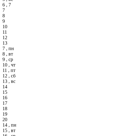
6 , 7
7
8
9
10
11
12
13
7 , пн
8 , вт
9 , ср
10 , чт
11 , пт
12 , сб
13 , вс
14
15
16
17
18
19
20
14 , пн
15 , вт
16 , ср