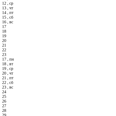
12 , ср
13 , чт
14 , пт
15 , сб
16 , вс
17
18
19
20
21
22
23
17 , пн
18 , вт
19 , ср
20 , чт
21 , пт
22 , сб
23 , вс
24
25
26
27
28
29