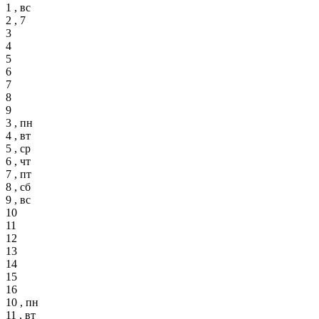
1 , вс
2 , 7
3
4
5
6
7
8
9
3 , пн
4 , вт
5 , ср
6 , чт
7 , пт
8 , сб
9 , вс
10
11
12
13
14
15
16
10 , пн
11 , вт