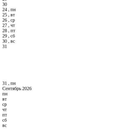
30
24 , пн
25 , вт
26 , ср
27 , чт
28 , пт
29 , сб
30 , вс
31
31 , пн
Сентябрь 2026
пн
вт
ср
чт
пт
сб
вс