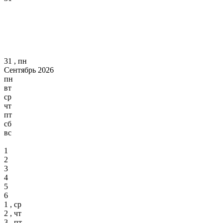
31 , пн
Сентябрь 2026
пн
вт
ср
чт
пт
сб
вс
1
2
3
4
5
6
1 , ср
2 , чт
3 , пт