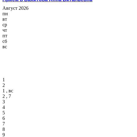
Август 2026
пн
вт
ср
чт
пт
сб
вс
1
2
1 , вс
2 , 7
3
4
5
6
7
8
9