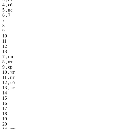
4 , сб
5 , вс
6 , 7
7
8
9
10
11
12
13
7 , пн
8 , вт
9 , ср
10 , чт
11 , пт
12 , сб
13 , вс
14
15
16
17
18
19
20