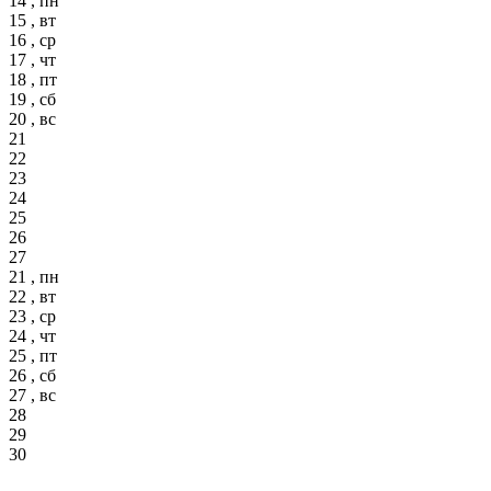
14 , пн
15 , вт
16 , ср
17 , чт
18 , пт
19 , сб
20 , вс
21
22
23
24
25
26
27
21 , пн
22 , вт
23 , ср
24 , чт
25 , пт
26 , сб
27 , вс
28
29
30