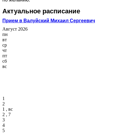
Актуальное расписание
Прием в Валуйский Михаил Сергеевич
Август 2026
пн
вт
ср
чт
пт
сб
вс
1
2
1 , вс
2 , 7
3
4
5