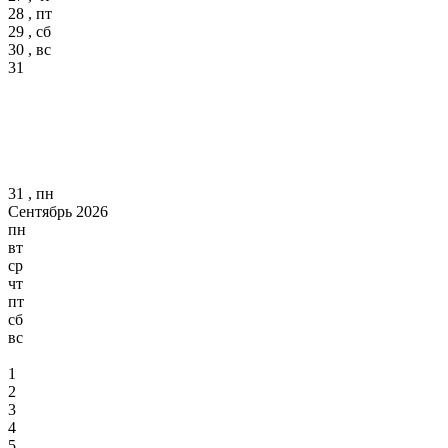
28 , пт
29 , сб
30 , вс
31
31 , пн
Сентябрь 2026
пн
вт
ср
чт
пт
сб
вс
1
2
3
4
5