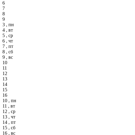
6
7
8
9
3 , пн
4 , вт
5 , ср
6 , чт
7 , пт
8 , сб
9 , вс
10
11
12
13
14
15
16
10 , пн
11 , вт
12 , ср
13 , чт
14 , пт
15 , сб
16 , вс