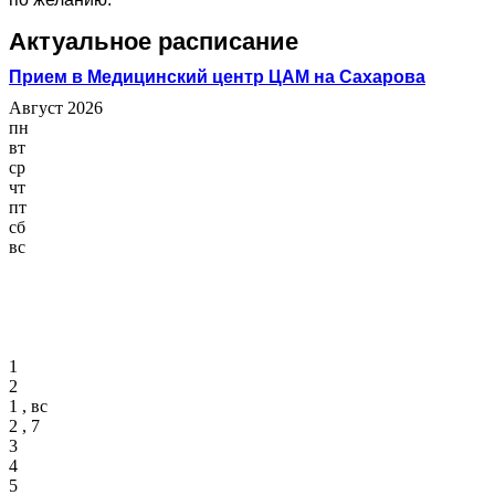
Актуальное расписание
Прием в Медицинский центр ЦАМ на Сахарова
Август 2026
пн
вт
ср
чт
пт
сб
вс
1
2
1 , вс
2 , 7
3
4
5