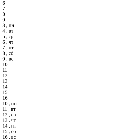
6
7
8
9
3 , пн
4 , вт
5 , ср
6 , чт
7 , пт
8 , сб
9 , вс
10
11
12
13
14
15
16
10 , пн
11 , вт
12 , ср
13 , чт
14 , пт
15 , сб
16 , вс