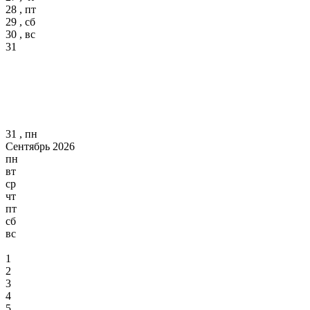
28 , пт
29 , сб
30 , вс
31
31 , пн
Сентябрь 2026
пн
вт
ср
чт
пт
сб
вс
1
2
3
4
5