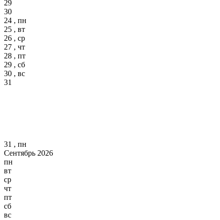
29
30
24 , пн
25 , вт
26 , ср
27 , чт
28 , пт
29 , сб
30 , вс
31
31 , пн
Сентябрь 2026
пн
вт
ср
чт
пт
сб
вс