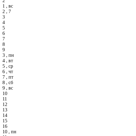
2
1 , вс
2 , 7
3
4
5
6
7
8
9
3 , пн
4 , вт
5 , ср
6 , чт
7 , пт
8 , сб
9 , вс
10
11
12
13
14
15
16
10 , пн