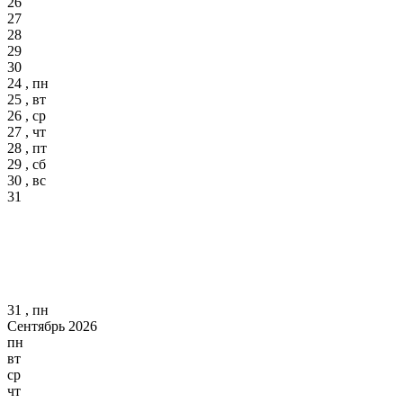
26
27
28
29
30
24 , пн
25 , вт
26 , ср
27 , чт
28 , пт
29 , сб
30 , вс
31
31 , пн
Сентябрь 2026
пн
вт
ср
чт