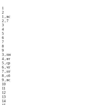
1
2
1 , вс
2 , 7
3
4
5
6
7
8
9
3 , пн
4 , вт
5 , ср
6 , чт
7 , пт
8 , сб
9 , вс
10
11
12
13
14