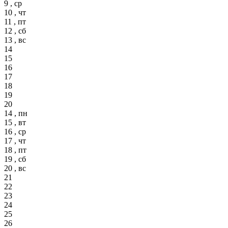
9 , ср
10 , чт
11 , пт
12 , сб
13 , вс
14
15
16
17
18
19
20
14 , пн
15 , вт
16 , ср
17 , чт
18 , пт
19 , сб
20 , вс
21
22
23
24
25
26