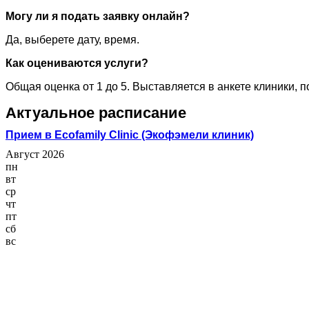
Могу ли я подать заявку онлайн?
Да, выберете дату, время.
Как оцениваются услуги?
Общая оценка от 1 до 5. Выставляется в анкете клиники, 
Актуальное расписание
Прием в Ecofamily Clinic (Экофэмели клиник)
Август 2026
пн
вт
ср
чт
пт
сб
вс