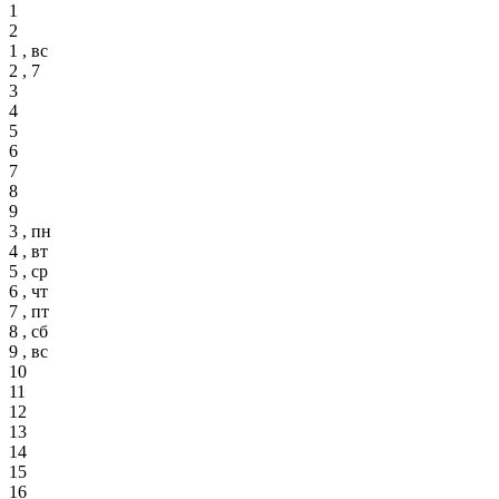
1
2
1 , вс
2 , 7
3
4
5
6
7
8
9
3 , пн
4 , вт
5 , ср
6 , чт
7 , пт
8 , сб
9 , вс
10
11
12
13
14
15
16