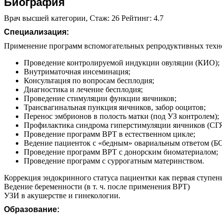
Биография
Врач высшей категории, Стаж: 26 Рейтинг: 4.7
Специализация:
Применение программ вспомогательных репродуктивных техно
Проведение контролируемой индукции овуляции (КИО);
Внутриматочная инсеминация;
Консультация по вопросам бесплодия;
Диагностика и лечение бесплодия;
Проведение стимуляции функции яичников;
Трансвагинальная пункция яичников, забор ооцитов;
Перенос эмбрионов в полость матки (под УЗ контролем);
Профилактика синдрома гиперстимуляции яичников (СГЯ
Проведение программ ВРТ в естественном цикле;
Ведение пациенток с «бедным» овариальным ответом (Б
Проведение программ ВРТ с донорским биоматериалом;
Проведение программ с суррогатным материнством.
Коррекция эндокринного статуса пациентки как первая ступень
Ведение беременности (в т. ч. после применения ВРТ)
УЗИ в акушерстве и гинекологии.
Образование: