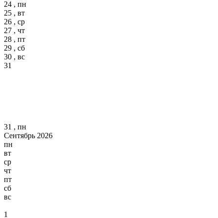
24 , пн
25 , вт
26 , ср
27 , чт
28 , пт
29 , сб
30 , вс
31
31 , пн
Сентябрь 2026
пн
вт
ср
чт
пт
сб
вс
1