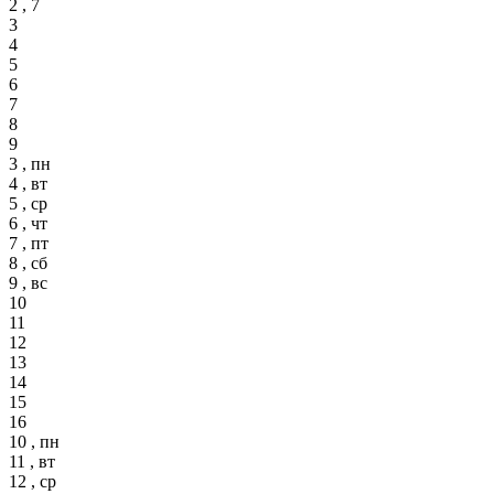
2 , 7
3
4
5
6
7
8
9
3 , пн
4 , вт
5 , ср
6 , чт
7 , пт
8 , сб
9 , вс
10
11
12
13
14
15
16
10 , пн
11 , вт
12 , ср