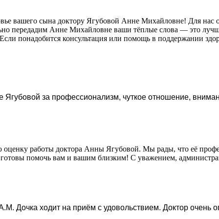
ровье вашего сына доктору Ягубовой Анне Михайловне! Для нас 
льно передадим Анне Михайловне ваши тёплые слова — это лучша
! Если понадобится консультация или помощь в поддержании здор
 Ягубовой за профессионализм, чуткое отношение, вниман
ую оценку работы доктора Анны Ягубовой. Мы рады, что её про
да готовы помочь вам и вашим близким! С уважением, админист
А.М. Дочка ходит на приём с удовольствием. Доктор очень