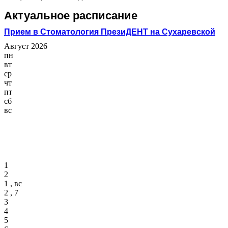
Актуальное расписание
Прием в Стоматология ПрезиДЕНТ на Сухаревской
Август 2026
пн
вт
ср
чт
пт
сб
вс
1
2
1 , вс
2 , 7
3
4
5