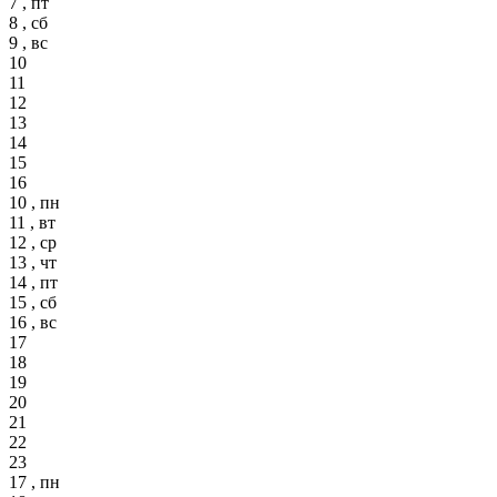
7 , пт
8 , сб
9 , вс
10
11
12
13
14
15
16
10 , пн
11 , вт
12 , ср
13 , чт
14 , пт
15 , сб
16 , вс
17
18
19
20
21
22
23
17 , пн