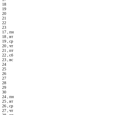
18
19
20
21
22
23
17 , пн
18 , вт
19 , ср
20 , чт
21 , пт
22 , сб
23 , вс
24
25
26
27
28
29
30
24 , пн
25 , вт
26 , ср
27 , чт