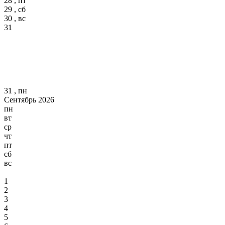
28 , пт
29 , сб
30 , вс
31
31 , пн
Сентябрь 2026
пн
вт
ср
чт
пт
сб
вс
1
2
3
4
5