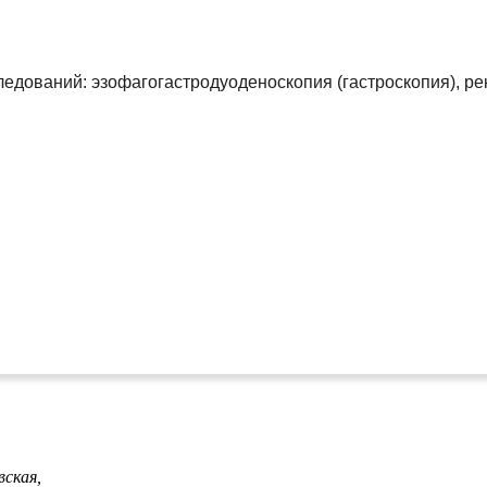
дований: эзофагогастродуоденоскопия (гастроскопия), ре
вская,