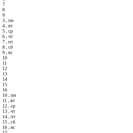
7
8
9
3 , пн
4 , вт
5 , ср
6 , чт
7 , пт
8 , сб
9 , вс
10
11
12
13
14
15
16
10 , пн
11 , вт
12 , ср
13 , чт
14 , пт
15 , сб
16 , вс
17