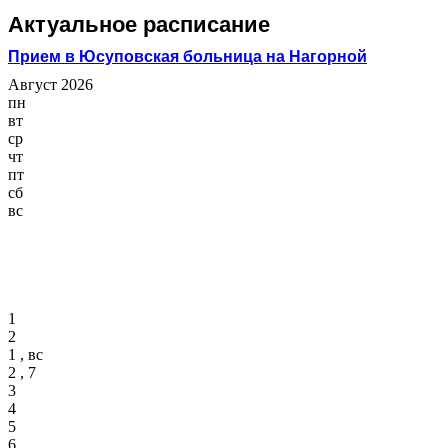
Актуальное расписание
Прием в Юсуповская больница на Нагорной
Август 2026
пн
вт
ср
чт
пт
сб
вс
1
2
1 , вс
2 , 7
3
4
5
6