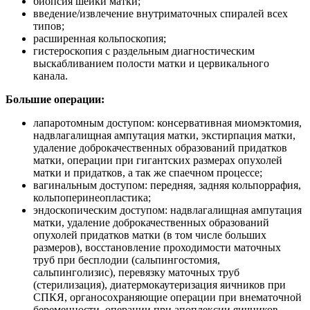
биопсия шейки матки;
введение/извлечение внутриматочных спиралей всех
типов;
расширенная кольпоскопия;
гистероскопия с раздельным диагностическим
выскабливанием полости матки и цервикального
канала.
Большие операции:
лапаротомным доступом: консервативная миомэктомия,
надвлагалищная ампутация матки, экстирпация матки,
удаление доброкачественных образований придатков
матки, операции при гигантских размерах опухолей
матки и придатков, а так же спаечном процессе;
вагинальным доступом: передняя, задняя кольпоррафия,
кольпоперинеопластика;
эндоскопическим доступом: надвлагалищная ампутация
матки, удаление доброкачественных образований
опухолей придатков матки (в том числе больших
размеров), восстановление проходимости маточных
труб при бесплодии (сальпингостомия,
сальпинголизис), перевязку маточных труб
(стерилизация), диатермокаутеризация яичников при
СПКЯ, органосохраняющие операции при внематочной
беременности, операции при апоплексии яичников.