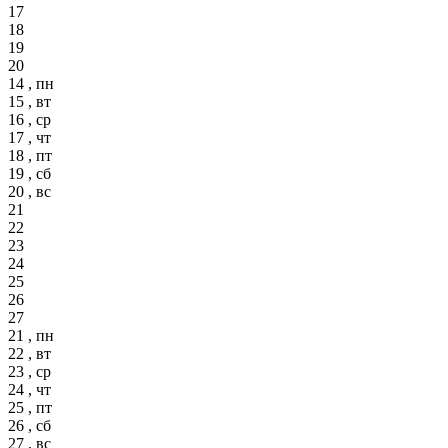
17
18
19
20
14 , пн
15 , вт
16 , ср
17 , чт
18 , пт
19 , сб
20 , вс
21
22
23
24
25
26
27
21 , пн
22 , вт
23 , ср
24 , чт
25 , пт
26 , сб
27 , вс