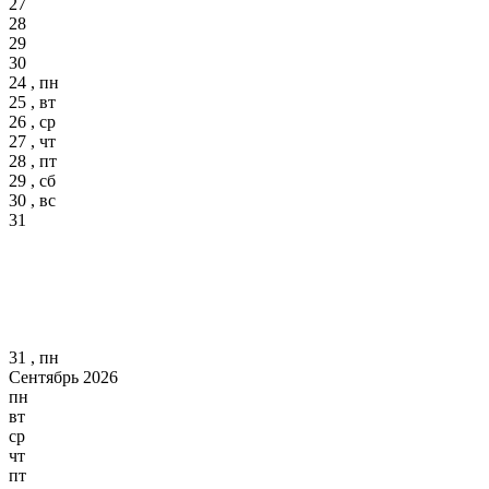
27
28
29
30
24 , пн
25 , вт
26 , ср
27 , чт
28 , пт
29 , сб
30 , вс
31
31 , пн
Сентябрь 2026
пн
вт
ср
чт
пт