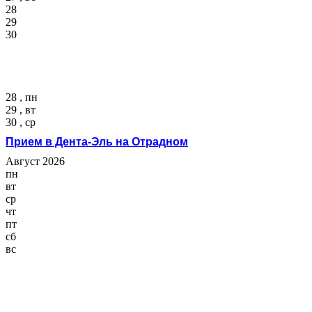
28
29
30
28 , пн
29 , вт
30 , ср
Прием в Дента-Эль на Отрадном
Август 2026
пн
вт
ср
чт
пт
сб
вс