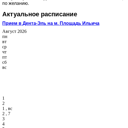
по желанию.
Актуальное расписание
Прием в Дента-Эль на м. Площадь Ильича
Август 2026
пн
вт
ср
чт
пт
сб
вс
1
2
1 , вс
2 , 7
3
4