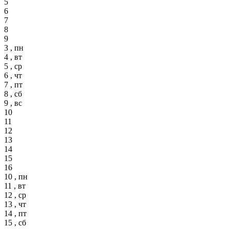
5
6
7
8
9
3 , пн
4 , вт
5 , ср
6 , чт
7 , пт
8 , сб
9 , вс
10
11
12
13
14
15
16
10 , пн
11 , вт
12 , ср
13 , чт
14 , пт
15 , сб