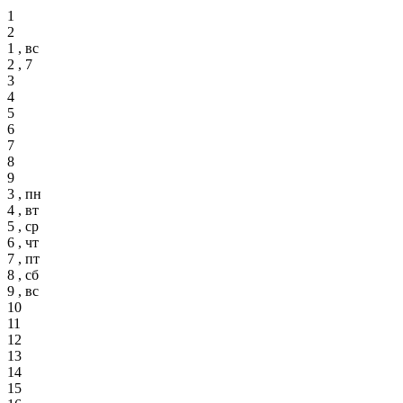
1
2
1 , вс
2 , 7
3
4
5
6
7
8
9
3 , пн
4 , вт
5 , ср
6 , чт
7 , пт
8 , сб
9 , вс
10
11
12
13
14
15