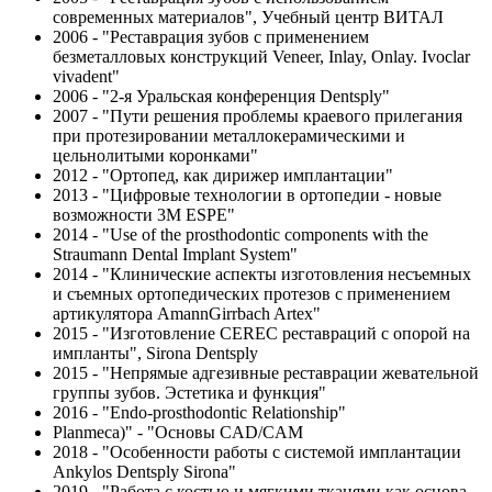
современных материалов", Учебный центр ВИТАЛ
2006 - "Реставрация зубов с применением
безметалловых конструкций Veneer, Inlay, Onlay. Ivoclar
vivadent"
2006 - "2-я Уральская конференция Dentsply"
2007 - "Пути решения проблемы краевого прилегания
при протезировании металлокерамическими и
цельнолитыми коронками"
2012 - "Ортопед, как дирижер имплантации"
2013 - "Цифровые технологии в ортопедии - новые
возможности 3M ESPE"
2014 - "Use of the prosthodontic components with the
Straumann Dental Implant System"
2014 - "Клинические аспекты изготовления несъемных
и съемных ортопедических протезов с применением
артикулятора AmannGirrbach Artex"
2015 - "Изготовление CEREC реставраций с опорой на
импланты", Sirona Dentsply
2015 - "Непрямые адгезивные реставрации жевательной
группы зубов. Эстетика и функция"
2016 - "Endo-prosthodontic Relationship"
Planmeca)" - "Основы CAD/CAM
2018 - "Особенности работы с системой имплантации
Ankylos Dentsply Sirona"
2019 - "Работа с костью и мягкими тканями как основа