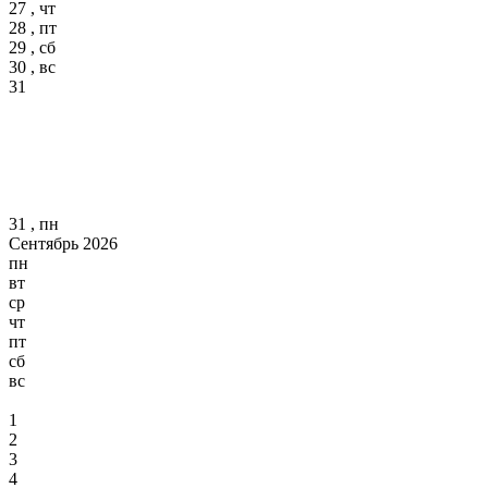
27 , чт
28 , пт
29 , сб
30 , вс
31
31 , пн
Сентябрь 2026
пн
вт
ср
чт
пт
сб
вс
1
2
3
4