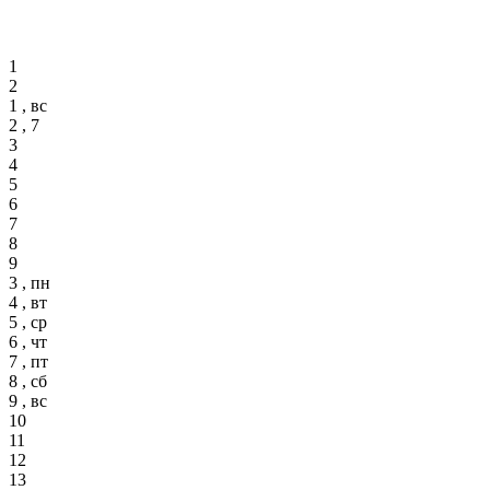
1
2
1 , вс
2 , 7
3
4
5
6
7
8
9
3 , пн
4 , вт
5 , ср
6 , чт
7 , пт
8 , сб
9 , вс
10
11
12
13