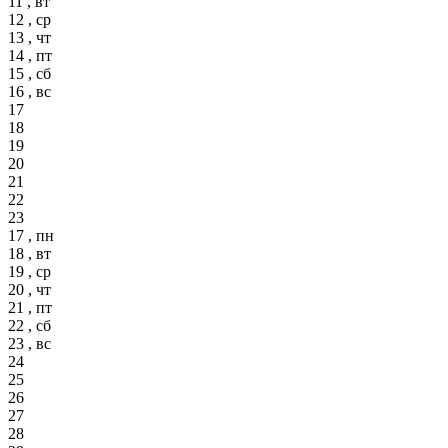
11 , вт
12 , ср
13 , чт
14 , пт
15 , сб
16 , вс
17
18
19
20
21
22
23
17 , пн
18 , вт
19 , ср
20 , чт
21 , пт
22 , сб
23 , вс
24
25
26
27
28