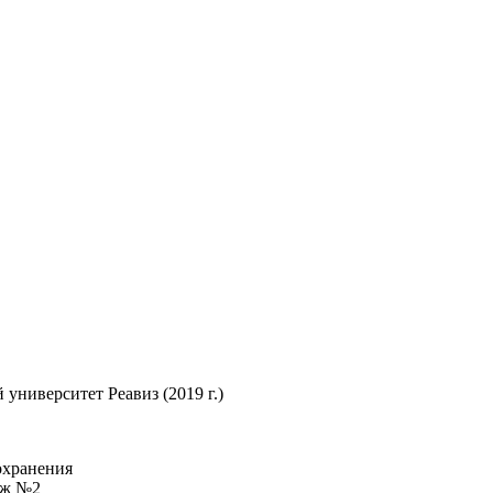
ниверситет Реавиз (2019 г.)
охранения
дж №2