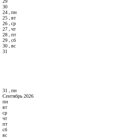
29
30
24 , пн
25 , вт
26 , ср
27 , чт
28 , пт
29 , сб
30 , вс
31
31 , пн
Сентябрь 2026
пн
вт
ср
чт
пт
сб
вс