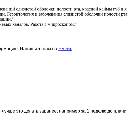
леваний слизистой оболочки полости рта, красной каймы губ и я
ии. Геронтология и заболевания слизистой оболочки полости рт
рации."
невых каналов. Работа с микроскопом."
формацию. Напишите нам на
Емейл
 лучше это делать заранее, например за 1 неделю до план