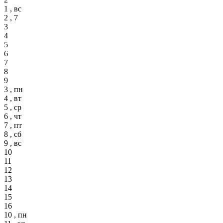
1 , вс
2 , 7
3
4
5
6
7
8
9
3 , пн
4 , вт
5 , ср
6 , чт
7 , пт
8 , сб
9 , вс
10
11
12
13
14
15
16
10 , пн