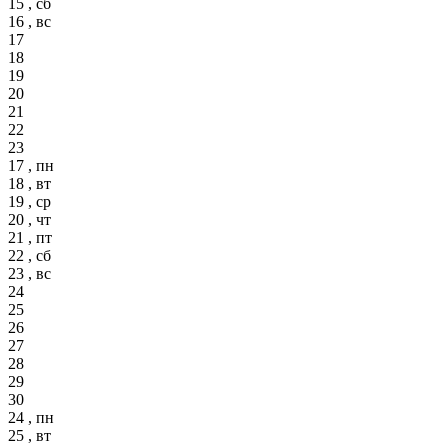
15 , сб
16 , вс
17
18
19
20
21
22
23
17 , пн
18 , вт
19 , ср
20 , чт
21 , пт
22 , сб
23 , вс
24
25
26
27
28
29
30
24 , пн
25 , вт