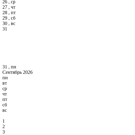
26 , ср
27 , чт
28 , пт
29 , сб
30 , вс
31
31 , пн
Сентябрь 2026
пн
вт
ср
чт
пт
сб
вс
1
2
3