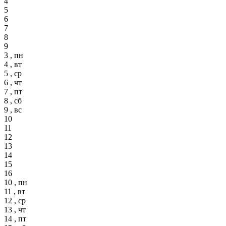
4
5
6
7
8
9
3 , пн
4 , вт
5 , ср
6 , чт
7 , пт
8 , сб
9 , вс
10
11
12
13
14
15
16
10 , пн
11 , вт
12 , ср
13 , чт
14 , пт