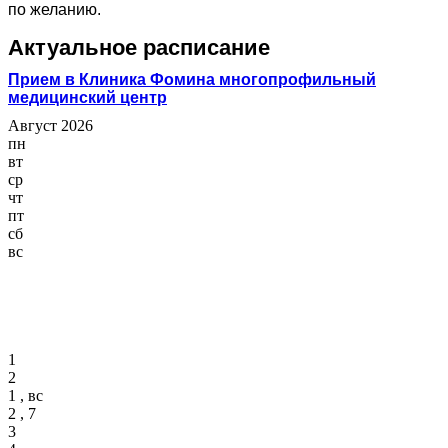
по желанию.
Актуальное расписание
Прием в Клиника Фомина многопрофильный
медицинский центр
Август 2026
пн
вт
ср
чт
пт
сб
вс
1
2
1 , вс
2 , 7
3