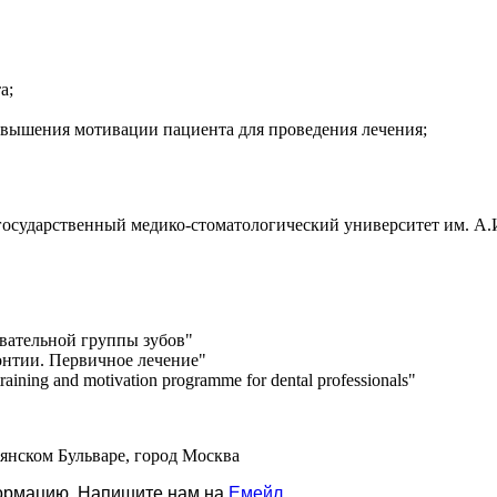
а;
повышения мотивации пациента для проведения лечения;
осударственный медико-стоматологический университет им. А.И
евательной группы зубов"
нтии. Первичное лечение"
 training and motivation programme for dental professionals"
вянском Бульваре, город Москва
формацию. Напишите нам на
Емейл