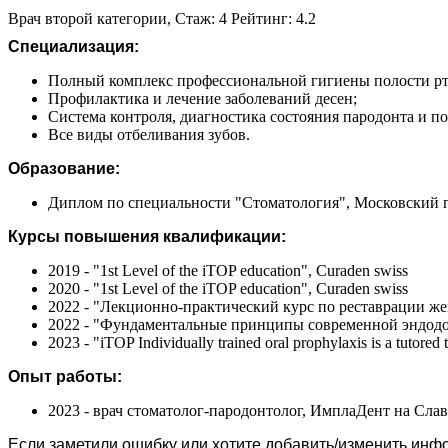
Врач второй категории, Стаж: 4 Рейтинг: 4.2
Специализация:
Полный комплекс профессиональной гигиены полости рт
Профилактика и лечение заболеваний десен;
Система контроля, диагностика состояния пародонта и 
Все виды отбеливания зубов.
Образование:
Диплом по специальности "Стоматология", Московский г
Курсы повышения квалификации:
2019 - "1st Level of the iTOP education", Curaden swiss
2020 - "1st Level of the iTOP education", Curaden swiss
2022 - "Лекционно-практический курс по реставрации ж
2022 - "Фундаментальные принципы современной эндодо
2023 - "iTOP Individually trained oral prophylaxis is a tutored
Опыт работы:
2023 - врач стоматолог-пародонтолог, ИмплаДент на Сла
Если заметили ошибку или хотите добавить/изменить ин