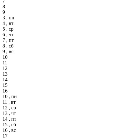
7
8
9
3 , пн
4 , вт
5 , ср
6 , чт
7 , пт
8 , сб
9 , вс
10
11
12
13
14
15
16
10 , пн
11 , вт
12 , ср
13 , чт
14 , пт
15 , сб
16 , вс
17