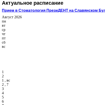
Актуальное расписание
Прием в Стоматология ПрезиДЕНТ на Славянском Бу
Август 2026
пн
вт
ср
чт
пт
сб
вс
1
2
1 , вс
2 , 7
3
4
5
6