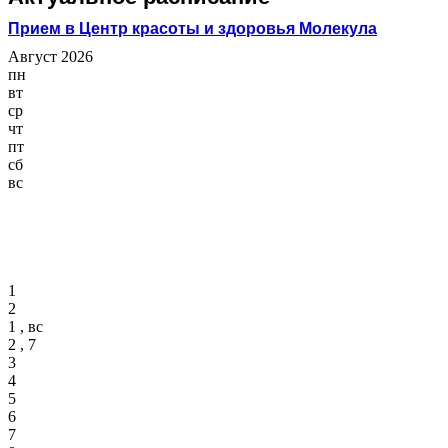
Прием в Центр красоты и здоровья Молекула
Август 2026
пн
вт
ср
чт
пт
сб
вс
1
2
1 , вс
2 , 7
3
4
5
6
7