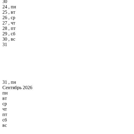
30
24 , пн
25 , вт
26 , ср
27 , чт
28 , пт
29 , сб
30 , вс
31
31 , пн
Сентябрь 2026
пн
вт
ср
чт
пт
сб
вс