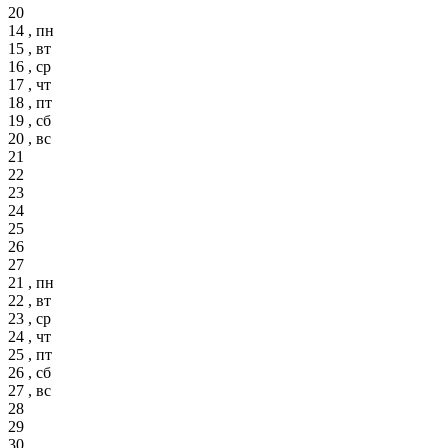
20
14 , пн
15 , вт
16 , ср
17 , чт
18 , пт
19 , сб
20 , вс
21
22
23
24
25
26
27
21 , пн
22 , вт
23 , ср
24 , чт
25 , пт
26 , сб
27 , вс
28
29
30