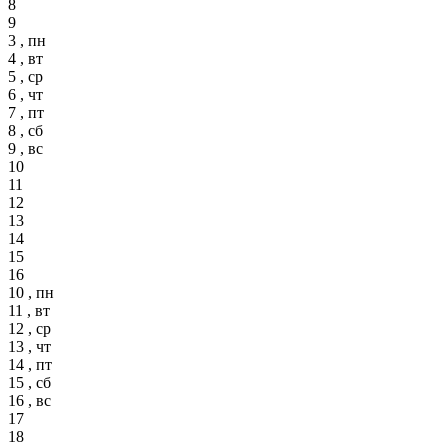
8
9
3 , пн
4 , вт
5 , ср
6 , чт
7 , пт
8 , сб
9 , вс
10
11
12
13
14
15
16
10 , пн
11 , вт
12 , ср
13 , чт
14 , пт
15 , сб
16 , вс
17
18