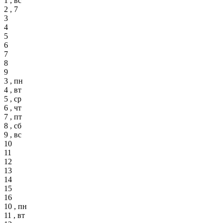
1 , вс
2 , 7
3
4
5
6
7
8
9
3 , пн
4 , вт
5 , ср
6 , чт
7 , пт
8 , сб
9 , вс
10
11
12
13
14
15
16
10 , пн
11 , вт