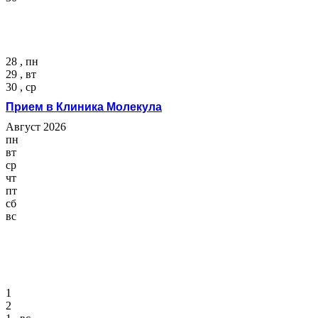
28 , пн
29 , вт
30 , ср
Прием в Клиника Молекула
Август 2026
пн
вт
ср
чт
пт
сб
вс
1
2