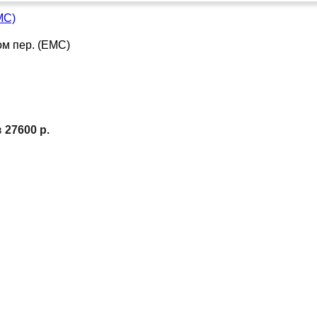
МС)
в
27600 р.