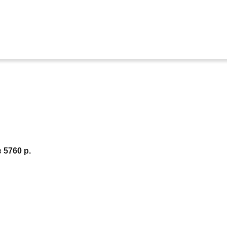
в
5760 р.