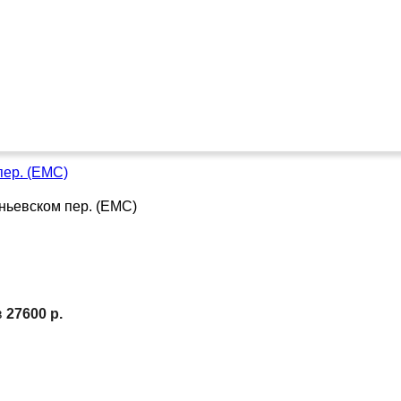
пер. (ЕМС)
в
27600 р.