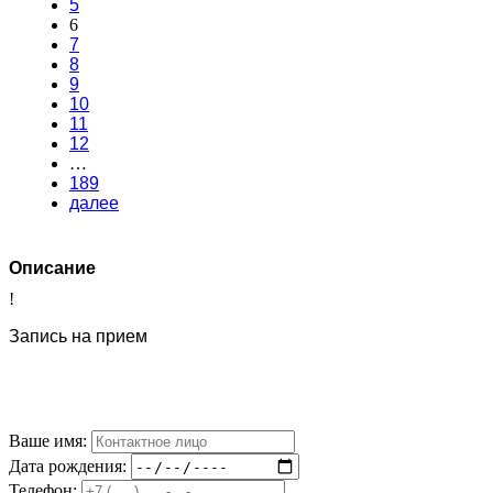
5
6
7
8
9
10
11
12
…
189
далее
Описание
!
Запись на прием
Ваше имя:
Дата рождения:
Телефон: