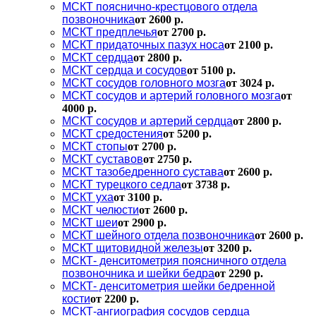
МСКТ пояснично-крестцового отдела
позвоночника
от 2600 р.
МСКТ предплечья
от 2700 р.
МСКТ придаточных пазух носа
от 2100 р.
МСКТ сердца
от 2800 р.
МСКТ сердца и сосудов
от 5100 р.
МСКТ сосудов головного мозга
от 3024 р.
МСКТ сосудов и артерий головного мозга
от
4000 р.
МСКТ сосудов и артерий сердца
от 2800 р.
МСКТ средостения
от 5200 р.
МСКТ стопы
от 2700 р.
МСКТ суставов
от 2750 р.
МСКТ тазобедренного сустава
от 2600 р.
МСКТ турецкого седла
от 3738 р.
МСКТ уха
от 3100 р.
МСКТ челюсти
от 2600 р.
МСКТ шеи
от 2900 р.
МСКТ шейного отдела позвоночника
от 2600 р.
МСКТ щитовидной железы
от 3200 р.
МСКТ- денситометрия поясничного отдела
позвоночника и шейки бедра
от 2290 р.
МСКТ- денситометрия шейки бедренной
кости
от 2200 р.
МСКТ-ангиография сосудов сердца