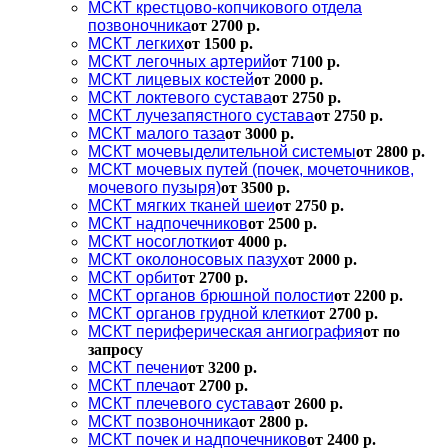
МСКТ крестцово-копчикового отдела
позвоночника
от 2700 р.
МСКТ легких
от 1500 р.
МСКТ легочных артерий
от 7100 р.
МСКТ лицевых костей
от 2000 р.
МСКТ локтевого сустава
от 2750 р.
МСКТ лучезапястного сустава
от 2750 р.
МСКТ малого таза
от 3000 р.
МСКТ мочевыделительной системы
от 2800 р.
МСКТ мочевых путей (почек, мочеточников,
мочевого пузыря)
от 3500 р.
МСКТ мягких тканей шеи
от 2750 р.
МСКТ надпочечников
от 2500 р.
МСКТ носоглотки
от 4000 р.
МСКТ околоносовых пазух
от 2000 р.
МСКТ орбит
от 2700 р.
МСКТ органов брюшной полости
от 2200 р.
МСКТ органов грудной клетки
от 2700 р.
МСКТ периферическая ангиография
от по
запросу
МСКТ печени
от 3200 р.
МСКТ плеча
от 2700 р.
МСКТ плечевого сустава
от 2600 р.
МСКТ позвоночника
от 2800 р.
МСКТ почек и надпочечников
от 2400 р.