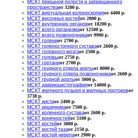
МСКТ брюшной полости и забрюшинного
пространства
от 3200 р.
МСКТ виртуальная колоноскопия
от 4400 р.
МСКТ височных костей
от 2000 р.
МСКТ внутренних органов
от 18200 р.
МСКТ всего организма
от 12500 р.
МСКТ всего позвоночника
от 9900 р.
МСКТ голени
от 2700 р.
МСКТ голеностопного сустава
от 2600 р.
МСКТ головного мозга
от 2500 р.
МСКТ головы
от 2750 р.
МСКТ гортани
от 2700 р.
МСКТ грудного отдела аорты
от 8000 р.
МСКТ грудного отдела позвоночника
от 2600 р.
МСКТ грудной аорты
от 3000 р.
МСКТ дакриоцистография
от 14000 р.
МСКТ желчного пузыря и желчных протоков
от
3738 р.
МСКТ кисти
от 2400 р.
МСКТ кишечника
от 7500 р.
МСКТ коленного сустава
от 2600 р.
МСКТ конечностей
от 5100 р.
МСКТ костей
от 3000 р.
МСКТ костей таза
от 2150 р.
МСКТ костей черепа
от 2900 р.