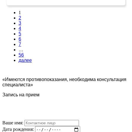
1
2
3
4
5
6
7
…
56
далее
«Имеются противопоказания, необходима консультация
специалиста»
Запись на прием
Ваше имя:
Дата рождения: