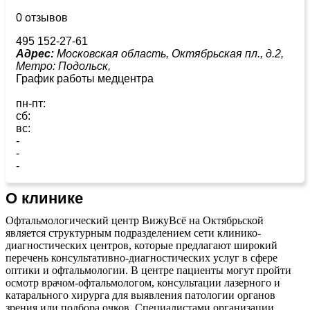
0 отзывов
495 152-27-61
Адрес:
Московская область, Октябрьская пл., д.2,
Метро:
Подольск,
График работы медцентра
пн-пт:
сб:
вс:
-
-
-
О клинике
Офтальмологический центр ВижуВсё на Октябрьской
является структурным подразделением сети клинико-
диагностических центров, которые предлагают широкий
перечень консультативно-диагностических услуг в сфере
оптики и офтальмологии. В центре пациенты могут пройти
осмотр врачом-офтальмологом, консультации лазерного и
катарального хирурга для выявления патологии органов
зрения или подбора очков. Специалистами организации