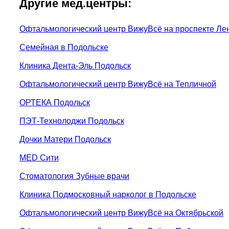
Другие мед.центры:
Офтальмологический центр ВижуВсё на проспекте Ле
Семейная в Подольске
Клиника Дента-Эль Подольск
Офтальмологический центр ВижуВсё на Тепличной
ОРТЕКА Подольск
ПЭТ-Технолоджи Подольск
Дочки Матери Подольск
MED Сити
Стоматология Зубные врачи
Клиника Подмосковный нарколог в Подольске
Офтальмологический центр ВижуВсё на Октябрьской