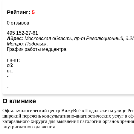
Рейтинг:
5
0 отзывов
495 152-27-61
Адрес:
Московская область, пр-т Революционный, д.2/
Метро:
Подольск,
График работы медцентра
пн-пт:
сб:
вс:
-
-
-
О клинике
Офтальмологический центр ВижуВсё в Подольске на улице Рев
широкий перечень консультативно-диагностических услуг в сф
катарального хирурга для выявления патологии органов зрени
внутриглазного давления.