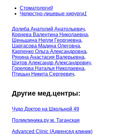
Стоматологи
9
Челюстно-лицевые хирурги
1
Долиба Анатолий Анатольевич
,
Корнева Валентина Николаевна
,
Шеньшина Нелли Георгиевна
,
Царгасова Мадина Олеговна
,
Карпенко Ольга Александровна
,
Ряхина Анастасия Валерьевна
,
Шитов Александр Александрович
,
Горелова Наталья Николаевна
,
Птицын Никита Сергеевич
,
Другие мед.центры:
Чудо Доктор на Школьной 49
Поликлиника.ру м. Таганская
Advanced Clinic (Адвенсед клиник)