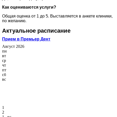
Как оцениваются услуги?
Общая оценка от 1 до 5. Выставляется в анкете клиники,
по желанию.
Актуальное расписание
Прием в Премьер Дент
Август 2026
пн
вт
ср
чт
пт
сб
вс
1
2
1 , вс