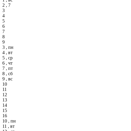
2 , 7
3
4
5
6
7
8
9
3 , пн
4 , вт
5 , ср
6 , чт
7 , пт
8 , сб
9 , вс
10
11
12
13
14
15
16
10 , пн
11 , вт