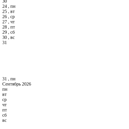
30
24 , пн
25 , вт
26 , ср
27 , чт
28 , пт
29 , сб
30 , вс
31
31 , пн
Сентябрь 2026
пн
вт
ср
чт
пт
сб
вс