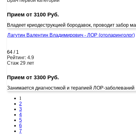
Врач первой категории
Прием от 3100 Руб.
Владеет криодеструкцией бородавок, проводит забор мат
Лагутин Валентин Владимирович - ЛОР (отоларинголог)
64
/
1
Рейтинг: 4.9
Стаж 29 лет
Прием от 3300 Руб.
Занимается диагностикой и терапией ЛОР-заболеваний в
1
2
3
4
5
6
7