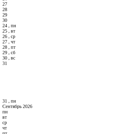
27
28
29
30
24 , пн
25 , вт
26 , ср
27 , чт
28 , пт
29 , сб
30 , вс
31
31 , пн
Сентябрь 2026
пн
вт
ср
чт
пт