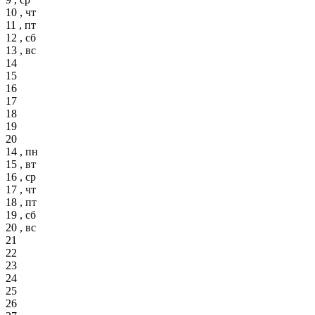
10 , чт
11 , пт
12 , сб
13 , вс
14
15
16
17
18
19
20
14 , пн
15 , вт
16 , ср
17 , чт
18 , пт
19 , сб
20 , вс
21
22
23
24
25
26