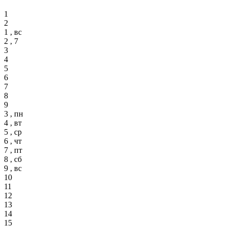
1
2
1 , вс
2 , 7
3
4
5
6
7
8
9
3 , пн
4 , вт
5 , ср
6 , чт
7 , пт
8 , сб
9 , вс
10
11
12
13
14
15