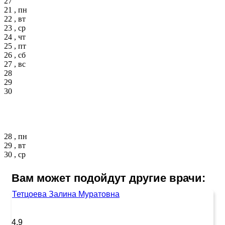
27
21 , пн
22 , вт
23 , ср
24 , чт
25 , пт
26 , сб
27 , вс
28
29
30
28 , пн
29 , вт
30 , ср
Вам может подойдут другие врачи:
Тетцоева Залина Муратовна
4.9