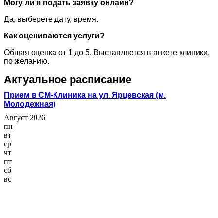
Могу ли я подать заявку онлайн?
Да, выберете дату, время.
Как оцениваются услуги?
Общая оценка от 1 до 5. Выставляется в анкете клиники,
по желанию.
Актуальное расписание
Прием в СМ-Клиника на ул. Ярцевская (м.
Молодежная)
Август 2026
пн
вт
ср
чт
пт
сб
вс