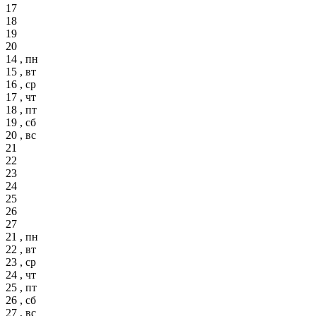
17
18
19
20
14 , пн
15 , вт
16 , ср
17 , чт
18 , пт
19 , сб
20 , вс
21
22
23
24
25
26
27
21 , пн
22 , вт
23 , ср
24 , чт
25 , пт
26 , сб
27 , вс