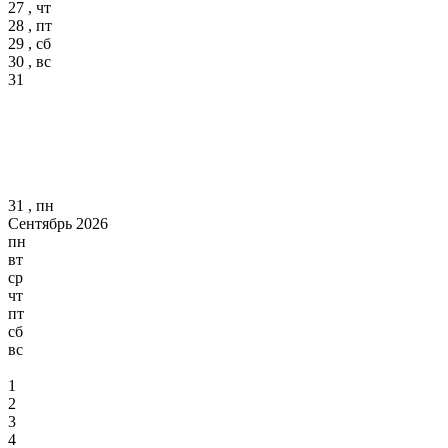
27 , чт
28 , пт
29 , сб
30 , вс
31
31 , пн
Сентябрь 2026
пн
вт
ср
чт
пт
сб
вс
1
2
3
4