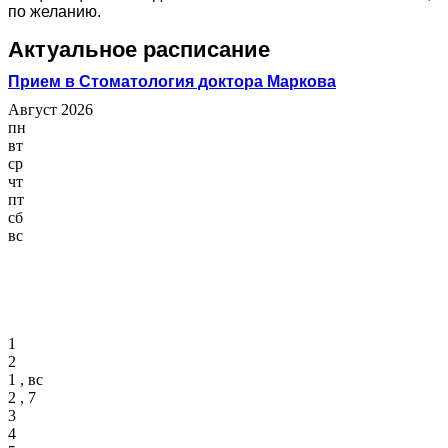
по желанию.
Актуальное расписание
Прием в Стоматология доктора Маркова
Август 2026
пн
вт
ср
чт
пт
сб
вс
1
2
1 , вс
2 , 7
3
4