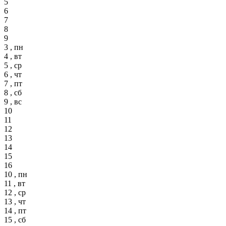
5
6
7
8
9
3 , пн
4 , вт
5 , ср
6 , чт
7 , пт
8 , сб
9 , вс
10
11
12
13
14
15
16
10 , пн
11 , вт
12 , ср
13 , чт
14 , пт
15 , сб