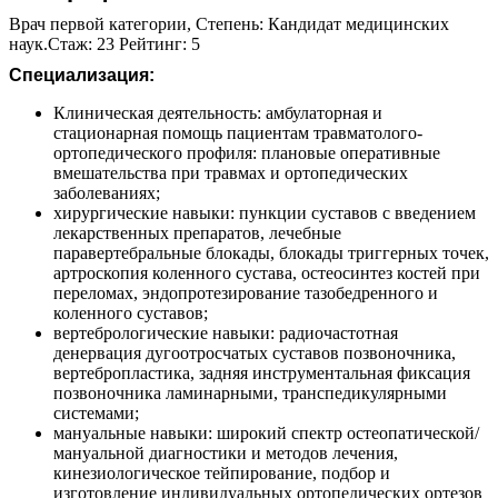
Врач первой категории, Степень: Кандидат медицинских
наук.Стаж: 23 Рейтинг: 5
Специализация:
Клиническая деятельность: амбулаторная и
стационарная помощь пациентам травматолого-
ортопедического профиля: плановые оперативные
вмешательства при травмах и ортопедических
заболеваниях;
хирургические навыки: пункции суставов с введением
лекарственных препаратов, лечебные
паравертебральные блокады, блокады триггерных точек,
артроскопия коленного сустава, остеосинтез костей при
переломах, эндопротезирование тазобедренного и
коленного суставов;
вертебрологические навыки: радиочастотная
денервация дугоотросчатых суставов позвоночника,
вертебропластика, задняя инструментальная фиксация
позвоночника ламинарными, транспедикулярными
системами;
мануальные навыки: широкий спектр остеопатической/
мануальной диагностики и методов лечения,
кинезиологическое тейпирование, подбор и
изготовление индивидуальных ортопедических ортезов