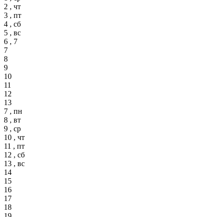
2 , чт
3 , пт
4 , сб
5 , вс
6 , 7
7
8
9
10
11
12
13
7 , пн
8 , вт
9 , ср
10 , чт
11 , пт
12 , сб
13 , вс
14
15
16
17
18
19