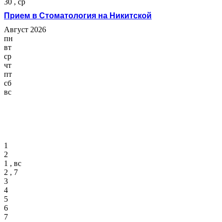
30 , ср
Прием в Стоматология на Никитской
Август 2026
пн
вт
ср
чт
пт
сб
вс
1
2
1 , вс
2 , 7
3
4
5
6
7