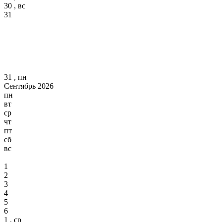
30 , вс
31
31 , пн
Сентябрь 2026
пн
вт
ср
чт
пт
сб
вс
1
2
3
4
5
6
1 , ср