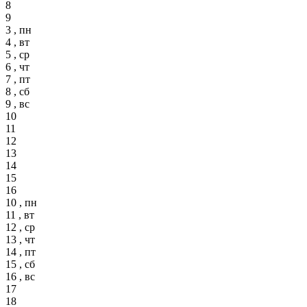
8
9
3 , пн
4 , вт
5 , ср
6 , чт
7 , пт
8 , сб
9 , вс
10
11
12
13
14
15
16
10 , пн
11 , вт
12 , ср
13 , чт
14 , пт
15 , сб
16 , вс
17
18