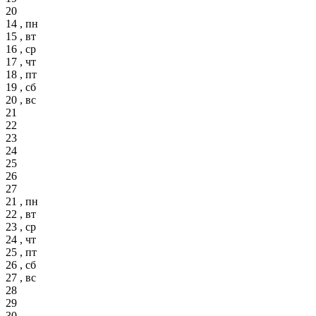
20
14 , пн
15 , вт
16 , ср
17 , чт
18 , пт
19 , сб
20 , вс
21
22
23
24
25
26
27
21 , пн
22 , вт
23 , ср
24 , чт
25 , пт
26 , сб
27 , вс
28
29
30