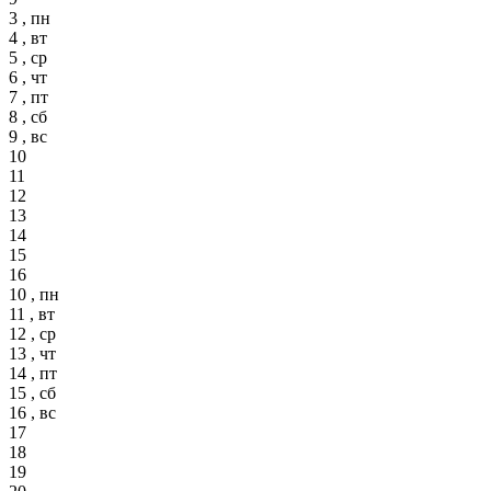
3 , пн
4 , вт
5 , ср
6 , чт
7 , пт
8 , сб
9 , вс
10
11
12
13
14
15
16
10 , пн
11 , вт
12 , ср
13 , чт
14 , пт
15 , сб
16 , вс
17
18
19