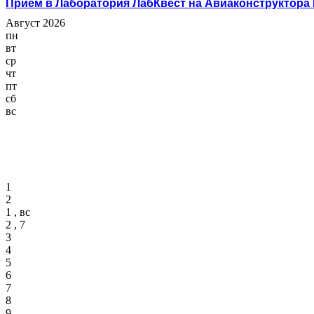
Прием в Лаборатория ЛабКвест на Авиаконструктора
Август 2026
пн
вт
ср
чт
пт
сб
вс
1
2
1 , вс
2 , 7
3
4
5
6
7
8
9