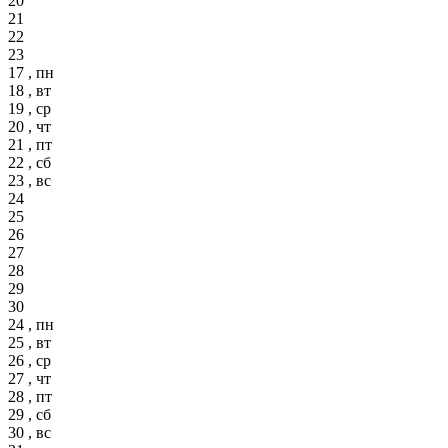
20
21
22
23
17 , пн
18 , вт
19 , ср
20 , чт
21 , пт
22 , сб
23 , вс
24
25
26
27
28
29
30
24 , пн
25 , вт
26 , ср
27 , чт
28 , пт
29 , сб
30 , вс