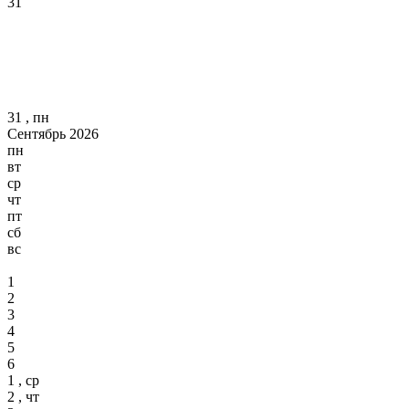
31
31 , пн
Сентябрь 2026
пн
вт
ср
чт
пт
сб
вс
1
2
3
4
5
6
1 , ср
2 , чт