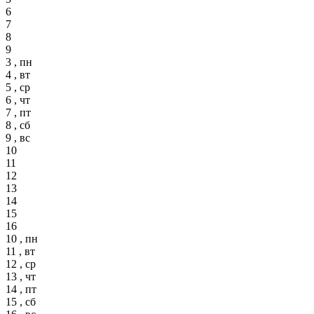
6
7
8
9
3 , пн
4 , вт
5 , ср
6 , чт
7 , пт
8 , сб
9 , вс
10
11
12
13
14
15
16
10 , пн
11 , вт
12 , ср
13 , чт
14 , пт
15 , сб