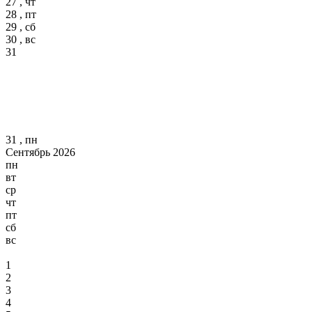
27 , чт
28 , пт
29 , сб
30 , вс
31
31 , пн
Сентябрь 2026
пн
вт
ср
чт
пт
сб
вс
1
2
3
4