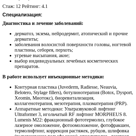
Стаж: 12 Рейтинг: 4.1
Специализация:
Диагностика и лечение заболеваний:
дерматоз, экзема, нейродермит, атопический и прочие
дерматиты;
заболевания волосистой поверхности головы, ногтевой
пластины, себорея, перхоть;
угревые высыпания, акне;
выбор индивидуальных лечебных косметических
препаратов.
В работе использует инъекционные методики:
Контурная пластика (Juvederm, Radiesse, Neauvia,
Belotero, Stylage fillers), ботулинотерапия (Botox, Dysport,
Xeomin, Миотокс), биоревитализация,
коллагенотерапия, мезотерапия, плазматерапия (PRP).
Аппаратные методики: Ультразвуковой лифтинг
Ultraformer 3, игольчатый RF лифтинг MORPHEUS 8.
Lumenis М22: фракционный фототермолиз, глубокое
лазерное омоложение, фотоомоложение, фотофракшен,
термолифтинг, коррекция растяжек, рубцов, шлифовка