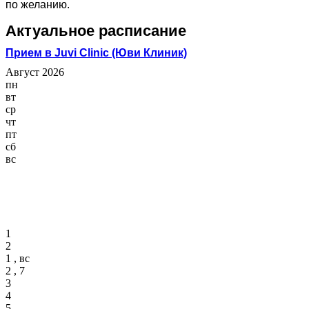
по желанию.
Актуальное расписание
Прием в Juvi Clinic (Юви Клиник)
Август 2026
пн
вт
ср
чт
пт
сб
вс
1
2
1 , вс
2 , 7
3
4
5