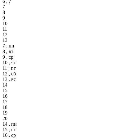
6 , 7
7
8
9
10
11
12
13
7 , пн
8 , вт
9 , ср
10 , чт
11 , пт
12 , сб
13 , вс
14
15
16
17
18
19
20
14 , пн
15 , вт
16 , ср