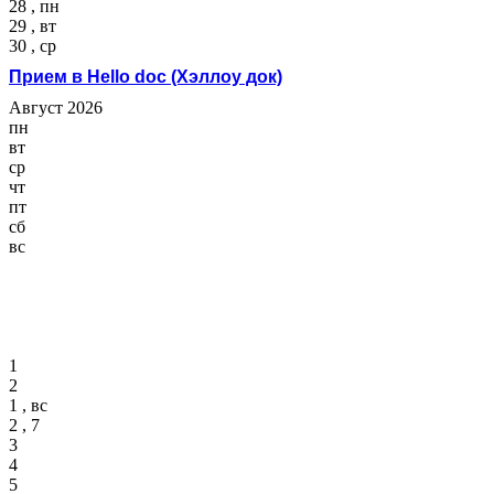
28 , пн
29 , вт
30 , ср
Прием в Hello doc (Хэллоу док)
Август 2026
пн
вт
ср
чт
пт
сб
вс
1
2
1 , вс
2 , 7
3
4
5