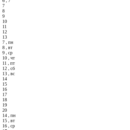
6 , 7
7
8
9
10
11
12
13
7 , пн
8 , вт
9 , ср
10 , чт
11 , пт
12 , сб
13 , вс
14
15
16
17
18
19
20
14 , пн
15 , вт
16 , ср