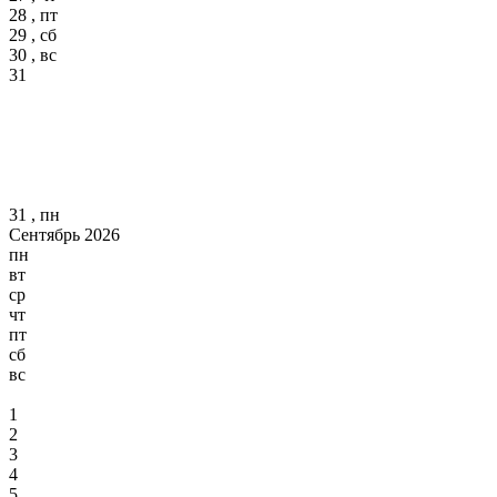
28 , пт
29 , сб
30 , вс
31
31 , пн
Сентябрь 2026
пн
вт
ср
чт
пт
сб
вс
1
2
3
4
5