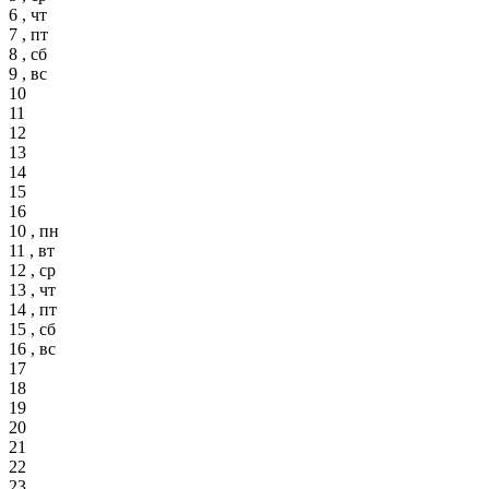
6 , чт
7 , пт
8 , сб
9 , вс
10
11
12
13
14
15
16
10 , пн
11 , вт
12 , ср
13 , чт
14 , пт
15 , сб
16 , вс
17
18
19
20
21
22
23