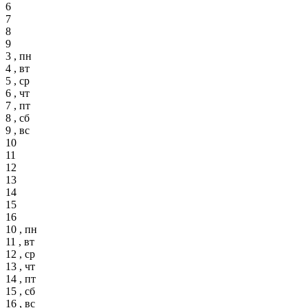
6
7
8
9
3 , пн
4 , вт
5 , ср
6 , чт
7 , пт
8 , сб
9 , вс
10
11
12
13
14
15
16
10 , пн
11 , вт
12 , ср
13 , чт
14 , пт
15 , сб
16 , вс