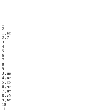
1
2
1 , вс
2 , 7
3
4
5
6
7
8
9
3 , пн
4 , вт
5 , ср
6 , чт
7 , пт
8 , сб
9 , вс
10
11