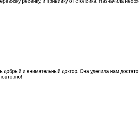
еревязку ребенку, и прививку от столбика. Назначила нео
ь добрый и внимательный доктор. Она уделила нам достато
повторно!