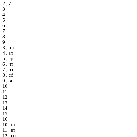
2 , 7
3
4
5
6
7
8
9
3 , пн
4 , вт
5 , ср
6 , чт
7 , пт
8 , сб
9 , вс
10
11
12
13
14
15
16
10 , пн
11 , вт
12 , ср