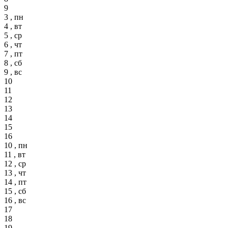
9
3 , пн
4 , вт
5 , ср
6 , чт
7 , пт
8 , сб
9 , вс
10
11
12
13
14
15
16
10 , пн
11 , вт
12 , ср
13 , чт
14 , пт
15 , сб
16 , вс
17
18
19