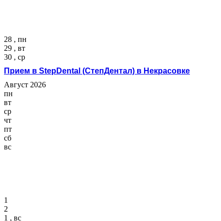
28 , пн
29 , вт
30 , ср
Прием в StepDental (СтепДентал) в Некрасовке
Август 2026
пн
вт
ср
чт
пт
сб
вс
1
2
1 , вс