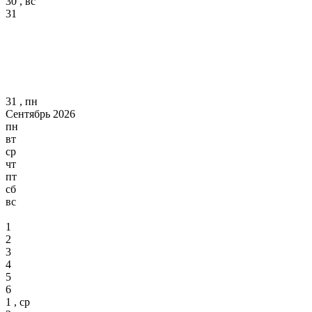
30 , вс
31
31 , пн
Сентябрь 2026
пн
вт
ср
чт
пт
сб
вс
1
2
3
4
5
6
1 , ср