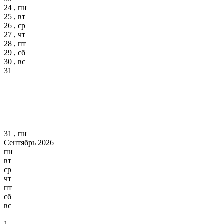
24 , пн
25 , вт
26 , ср
27 , чт
28 , пт
29 , сб
30 , вс
31
31 , пн
Сентябрь 2026
пн
вт
ср
чт
пт
сб
вс
1