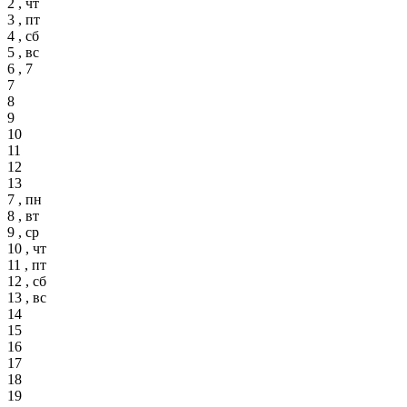
2 , чт
3 , пт
4 , сб
5 , вс
6 , 7
7
8
9
10
11
12
13
7 , пн
8 , вт
9 , ср
10 , чт
11 , пт
12 , сб
13 , вс
14
15
16
17
18
19