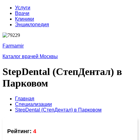
Услуги
Врачи
Клиники
Энциклопедия
Farmamir
Каталог врачей Москвы
StepDental (СтепДентал) в
Парковом
Главная
Специализации
StepDental (СтепДентал) в Парковом
Рейтинг:
4