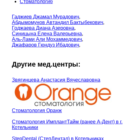
Стоматологи
6
Гаджиев Джамал Мурадович
,
Абдымомунов Автандил Бактыбекович
,
Годжаева Диана Азеровна
,
Синицына Елена Валерьевна
,
Аль-Лами Али Мохаммедович
,
Джафаров Гюндуз Ибадович
,
Другие мед.центры:
Звягинцева Анастасия Вячеславовна
Стоматология Оранж
Стоматология ИмплантТайм (ранее А-Дент) в г.
Котельники
StepDental (СтепДентал) в Котельниках