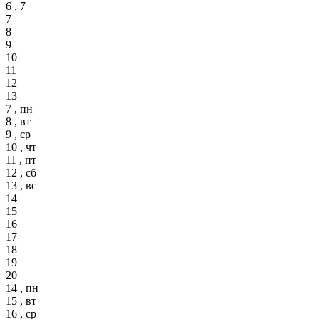
6 , 7
7
8
9
10
11
12
13
7 , пн
8 , вт
9 , ср
10 , чт
11 , пт
12 , сб
13 , вс
14
15
16
17
18
19
20
14 , пн
15 , вт
16 , ср