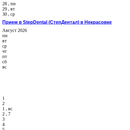
28 , пн
29 , вт
30 , ср
Прием в StepDental (СтепДентал) в Некрасовке
Август 2026
пн
вт
ср
чт
пт
сб
вс
1
2
1 , вс
2 , 7
3
4
5