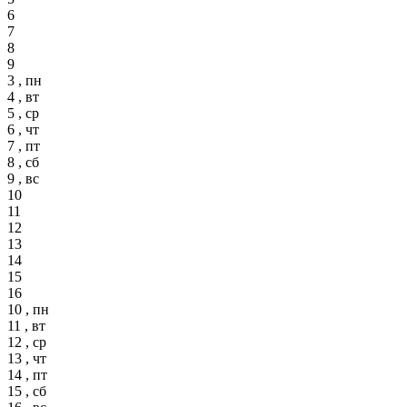
6
7
8
9
3 , пн
4 , вт
5 , ср
6 , чт
7 , пт
8 , сб
9 , вс
10
11
12
13
14
15
16
10 , пн
11 , вт
12 , ср
13 , чт
14 , пт
15 , сб