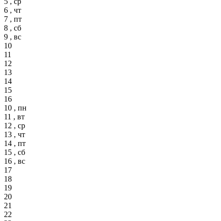
5 , ср
6 , чт
7 , пт
8 , сб
9 , вс
10
11
12
13
14
15
16
10 , пн
11 , вт
12 , ср
13 , чт
14 , пт
15 , сб
16 , вс
17
18
19
20
21
22