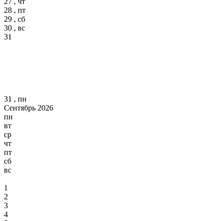
27 , чт
28 , пт
29 , сб
30 , вс
31
31 , пн
Сентябрь 2026
пн
вт
ср
чт
пт
сб
вс
1
2
3
4