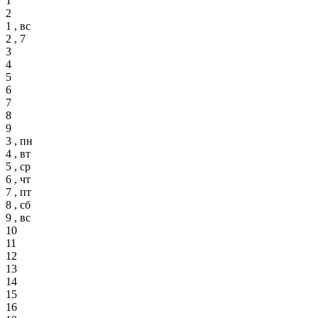
1
2
1 , вс
2 , 7
3
4
5
6
7
8
9
3 , пн
4 , вт
5 , ср
6 , чт
7 , пт
8 , сб
9 , вс
10
11
12
13
14
15
16