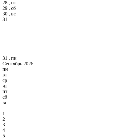
28 , пт
29 , сб
30 , вс
31
31 , пн
Сентябрь 2026
пн
вт
ср
чт
пт
сб
вс
1
2
3
4
5