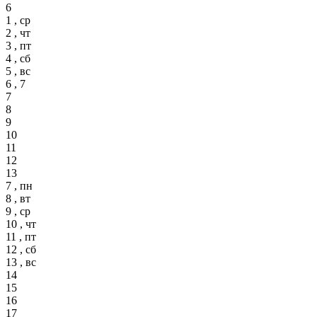
6
1 , ср
2 , чт
3 , пт
4 , сб
5 , вс
6 , 7
7
8
9
10
11
12
13
7 , пн
8 , вт
9 , ср
10 , чт
11 , пт
12 , сб
13 , вс
14
15
16
17