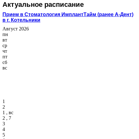
Актуальное расписание
Прием в Стоматология ИмплантТайм (ранее А-Дент)
в г. Котельники
Август 2026
пн
вт
ср
чт
пт
сб
вс
1
2
1 , вс
2 , 7
3
4
5