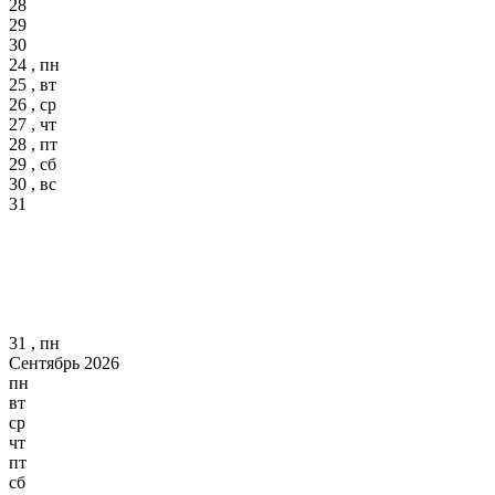
28
29
30
24 , пн
25 , вт
26 , ср
27 , чт
28 , пт
29 , сб
30 , вс
31
31 , пн
Сентябрь 2026
пн
вт
ср
чт
пт
сб