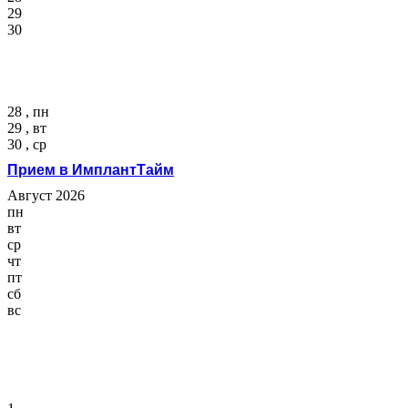
29
30
28 , пн
29 , вт
30 , ср
Прием в ИмплантТайм
Август 2026
пн
вт
ср
чт
пт
сб
вс