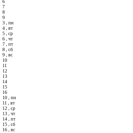
6
7
8
9
3 , пн
4 , вт
5 , ср
6 , чт
7 , пт
8 , сб
9 , вс
10
11
12
13
14
15
16
10 , пн
11 , вт
12 , ср
13 , чт
14 , пт
15 , сб
16 , вс