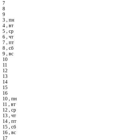
7
8
9
3 , пн
4 , вт
5 , ср
6 , чт
7 , пт
8 , сб
9 , вс
10
11
12
13
14
15
16
10 , пн
11 , вт
12 , ср
13 , чт
14 , пт
15 , сб
16 , вс
17