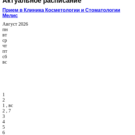
Актуальное расписание
Прием в Клиника Косметологии и Стоматологии
Мелис
Август 2026
пн
вт
ср
чт
пт
сб
вс
1
2
1 , вс
2 , 7
3
4
5
6