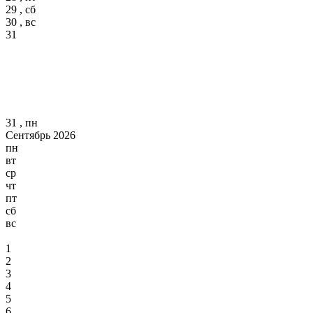
29 , сб
30 , вс
31
31 , пн
Сентябрь 2026
пн
вт
ср
чт
пт
сб
вс
1
2
3
4
5
6