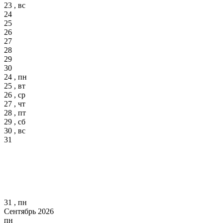
23 , вс
24
25
26
27
28
29
30
24 , пн
25 , вт
26 , ср
27 , чт
28 , пт
29 , сб
30 , вс
31
31 , пн
Сентябрь 2026
пн