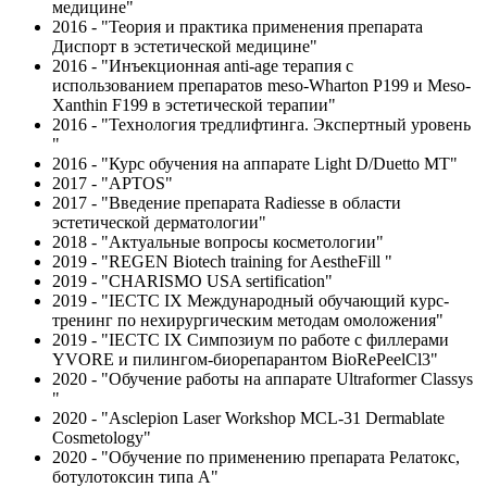
медицине"
2016 - "Теория и практика применения препарата
Диспорт в эстетической медицине"
2016 - "Инъекционная anti-age терапия с
использованием препаратов meso-Wharton P199 и Meso-
Xanthin F199 в эстетической терапии"
2016 - "Технология тредлифтинга. Экспертный уровень
"
2016 - "Курс обучения на аппарате Light D/Duetto MT"
2017 - "APTOS"
2017 - "Введение препарата Radiesse в области
эстетической дерматологии"
2018 - "Актуальные вопросы косметологии"
2019 - "REGEN Biotech training for AestheFill "
2019 - "CHARISMO USA sertification"
2019 - "IECTC IX Международный обучающий курс-
тренинг по нехирургическим методам омоложения"
2019 - "IECTC IX Симпозиум по работе с филлерами
YVORE и пилингом-биорепарантом BioRePeelCl3"
2020 - "Обучение работы на аппарате Ultraformer Classys
"
2020 - "Asclepion Laser Workshop MCL-31 Dermablate
Cosmetology"
2020 - "Обучение по применению препарата Релатокс,
ботулотоксин типа А"