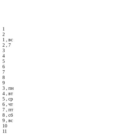
1
2
1 , вс
2 , 7
3
4
5
6
7
8
9
3 , пн
4 , вт
5 , ср
6 , чт
7 , пт
8 , сб
9 , вс
10
11