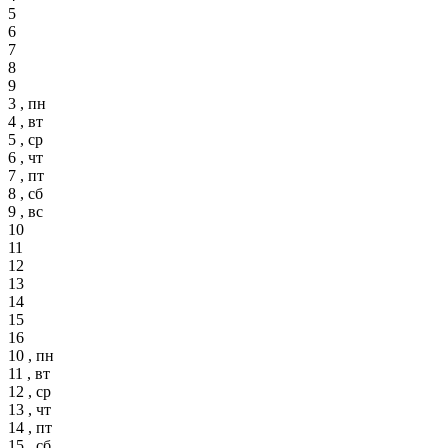
5
6
7
8
9
3 , пн
4 , вт
5 , ср
6 , чт
7 , пт
8 , сб
9 , вс
10
11
12
13
14
15
16
10 , пн
11 , вт
12 , ср
13 , чт
14 , пт
15 , сб