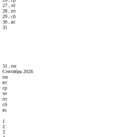
27 , чт
28 , пт
29 , сб
30 , вс
31
31 , пн
Сентябрь 2026
пн
вт
ср
чт
пт
сб
вс
1
2
3