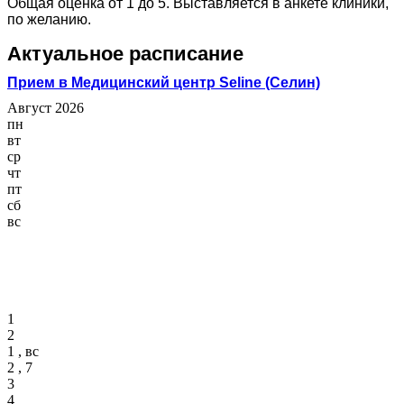
Общая оценка от 1 до 5. Выставляется в анкете клиники,
по желанию.
Актуальное расписание
Прием в Медицинский центр Seline (Селин)
Август 2026
пн
вт
ср
чт
пт
сб
вс
1
2
1 , вс
2 , 7
3
4