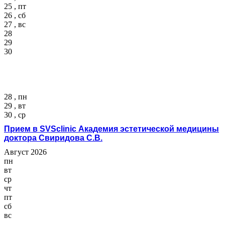
25 , пт
26 , сб
27 , вс
28
29
30
28 , пн
29 , вт
30 , ср
Прием в SVSclinic Академия эстетической медицины
доктора Свиридова С.В.
Август 2026
пн
вт
ср
чт
пт
сб
вс