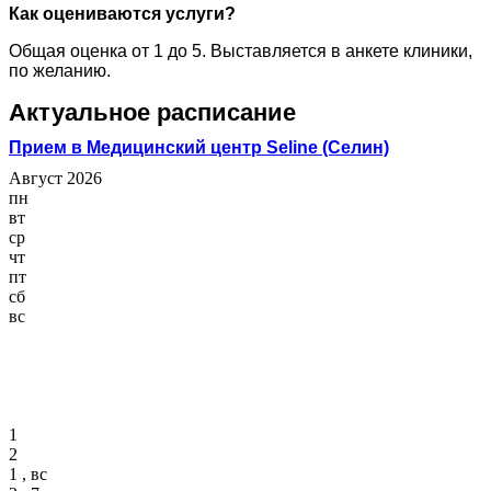
Как оцениваются услуги?
Общая оценка от 1 до 5. Выставляется в анкете клиники,
по желанию.
Актуальное расписание
Прием в Медицинский центр Seline (Селин)
Август 2026
пн
вт
ср
чт
пт
сб
вс
1
2
1 , вс