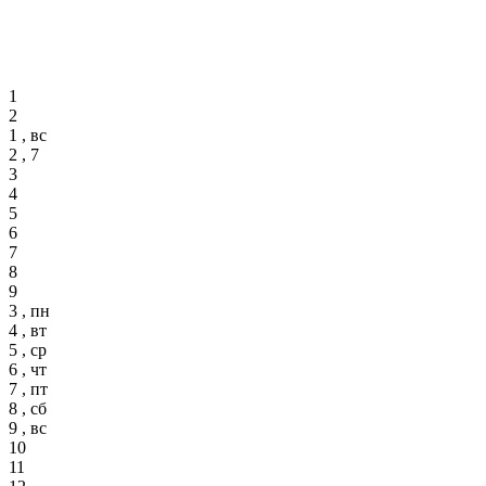
1
2
1 , вс
2 , 7
3
4
5
6
7
8
9
3 , пн
4 , вт
5 , ср
6 , чт
7 , пт
8 , сб
9 , вс
10
11