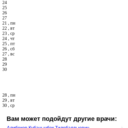
24
25
26
27
21 , пн
22 , вт
23 , ср
24 , чт
25 , пт
26 , сб
27 , вс
28
29
30
28 , пн
29 , вт
30 , ср
Вам может подойдут другие врачи:
Алибеков Кубанычбек Тилебалдыевич