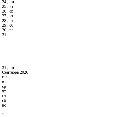
24 , пн
25 , вт
26 , ср
27 , чт
28 , пт
29 , сб
30 , вс
31
31 , пн
Сентябрь 2026
пн
вт
ср
чт
пт
сб
вс
1