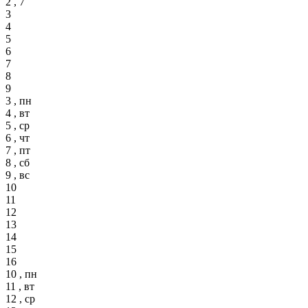
2 , 7
3
4
5
6
7
8
9
3 , пн
4 , вт
5 , ср
6 , чт
7 , пт
8 , сб
9 , вс
10
11
12
13
14
15
16
10 , пн
11 , вт
12 , ср