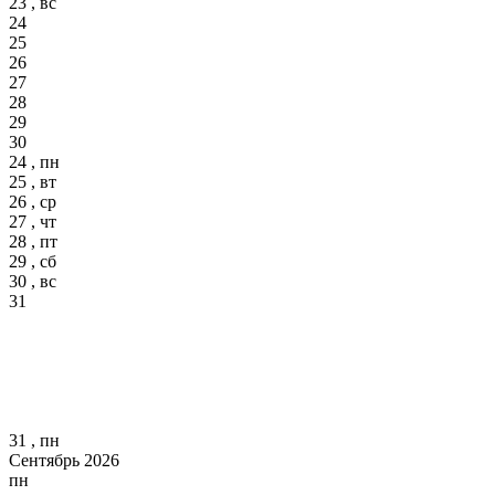
23 , вс
24
25
26
27
28
29
30
24 , пн
25 , вт
26 , ср
27 , чт
28 , пт
29 , сб
30 , вс
31
31 , пн
Сентябрь 2026
пн