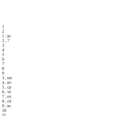
1
2
1 , вс
2 , 7
3
4
5
6
7
8
9
3 , пн
4 , вт
5 , ср
6 , чт
7 , пт
8 , сб
9 , вс
10
11