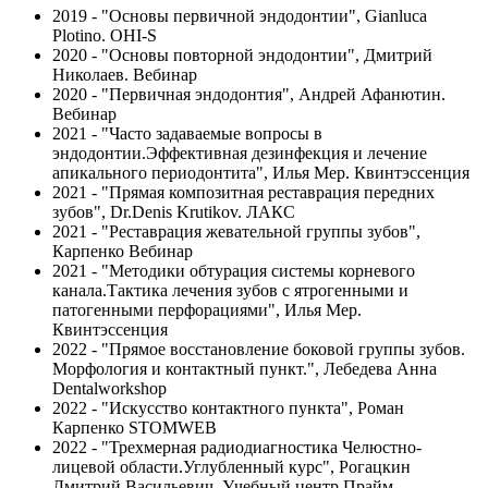
2019 - "Основы первичной эндодонтии", Gianluca
Plotino. OHI-S
2020 - "Основы повторной эндодонтии", Дмитрий
Николаев. Вебинар
2020 - "Первичная эндодонтия", Андрей Афанютин.
Вебинар
2021 - "Часто задаваемые вопросы в
эндодонтии.Эффективная дезинфекция и лечение
апикального периодонтита", Илья Мер. Квинтэссенция
2021 - "Прямая композитная реставрация передних
зубов", Dr.Denis Krutikov. ЛАКС
2021 - "Реставрация жевательной группы зубов",
Карпенко Вебинар
2021 - "Методики обтурация системы корневого
канала.Тактика лечения зубов с ятрогенными и
патогенными перфорациями", Илья Мер.
Квинтэссенция
2022 - "Прямое восстановление боковой группы зубов.
Морфология и контактный пункт.", Лебедева Анна
Dentalworkshop
2022 - "Искусство контактного пункта", Роман
Карпенко STOMWEB
2022 - "Трехмерная радиодиагностика Челюстно-
лицевой области.Углубленный курс", Рогацкин
Дмитрий Васильевич. Учебный центр Прайм