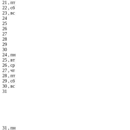
21 , пт
22 , сб
23 , вс
24
25
26
27
28
29
30
24 , пн
25 , вт
26 , ср
27 , чт
28 , пт
29 , сб
30 , вс
31
31 , пн