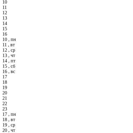
10
11
12
13
14
15
16
10 , пн
11 , вт
12 , ср
13 , чт
14 , пт
15 , сб
16 , вс
17
18
19
20
21
22
23
17 , пн
18 , вт
19 , ср
20 , чт