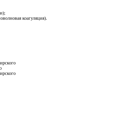
и);
оволновая коагуляция).
мирского
о
мирского