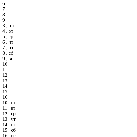
6
7
8
9
3 , пн
4 , вт
5 , ср
6 , чт
7 , пт
8 , сб
9 , вс
10
11
12
13
14
15
16
10 , пн
11 , вт
12 , ср
13 , чт
14 , пт
15 , сб
16 , вс