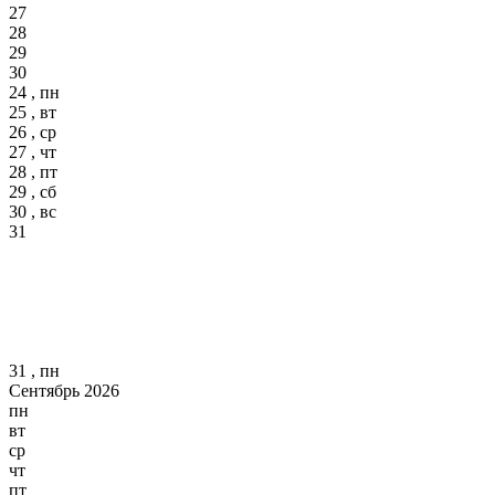
27
28
29
30
24 , пн
25 , вт
26 , ср
27 , чт
28 , пт
29 , сб
30 , вс
31
31 , пн
Сентябрь 2026
пн
вт
ср
чт
пт