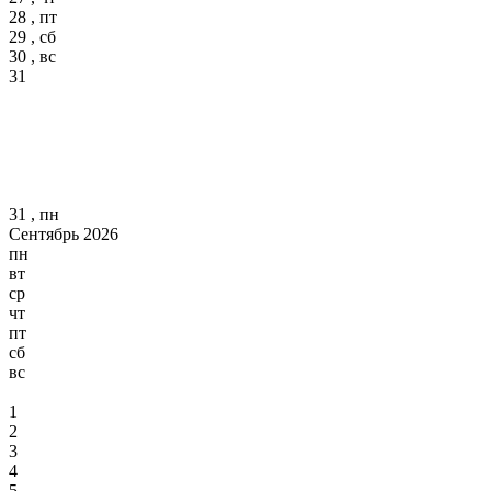
28 , пт
29 , сб
30 , вс
31
31 , пн
Сентябрь 2026
пн
вт
ср
чт
пт
сб
вс
1
2
3
4
5