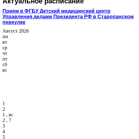
Актуальное расписание
Прием в ФГБУ Детский медицинский центр
Управления делами Президента РФ в Старопанском
переулке
Август 2026
пн
вт
ср
чт
пт
сб
вс
1
2
1 , вс
2 , 7
3
4
5