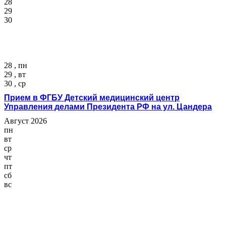
28
29
30
28 , пн
29 , вт
30 , ср
Прием в ФГБУ Детский медицинский центр
Управления делами Президента РФ на ул. Цандера
Август 2026
пн
вт
ср
чт
пт
сб
вс