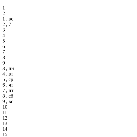
1
2
1 , вс
2 , 7
3
4
5
6
7
8
9
3 , пн
4 , вт
5 , ср
6 , чт
7 , пт
8 , сб
9 , вс
10
11
12
13
14
15